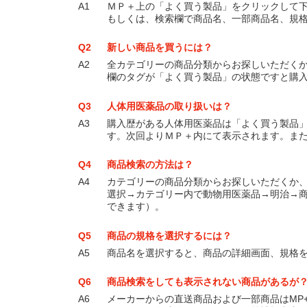
A1
ＭＰ＋上の「よく買う製品」をクリックして
もしくは、検索欄で商品名、一部商品名、規
Q2
新しい商品を買うには？
A2
全カテゴリーの商品分類からお探しいただく
欄のタグが「よく買う製品」の状態ですと購
Q3
人体用医薬品の取り扱いは？
A3
購入歴がある人体用医薬品は「よく買う製品
す。次回よりＭＰ＋内にて表示されます。ま
Q4
商品検索の方法は？
A4
カテゴリーの商品分類からお探しいただくか
選択→カテゴリー内で動物用医薬品→明治→
できます）。
Q5
商品の規格を選択するには？
A5
商品名を選択すると、商品の詳細画面、規格
Q6
商品検索をしても表示されない商品があるが
A6
メーカーからの直送商品および一部商品はMP